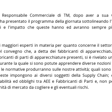
i, Responsabile Commerciale di TM, dopo aver a sua vo
, ha presentato il programma della giornata sottolineando l'
i e l'impatto che queste hanno ed avranno sempre pi
i maggiori esperti in materia per quanto concerne il settore
l convegno che, a detta dei fabbricanti di apparecchiatu
bricanti di parti di apparecchiature presenti, si è rivelato u
urante la quale si sono potute apprendere diverse nozioni f
 le normative produrranno sulle nostre attività; quali sono 
ueste impongono ai diversi soggetti della Supply Chain; c
abilità ed obblighi tra AEE e Fabbricanti di Parti e, non pe
ità di mercato da cogliere e gli eventuali rischi.