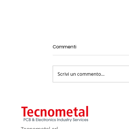
Commenti
Scrivi un commento...
7-Strategie di Thermal
Management per un PCB in
FR4