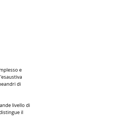
mplesso e 
'esaustiva 
eandri di 
nde livello di 
istingue il 