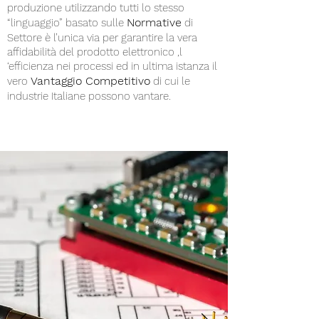
produzione utilizzando tutti lo stesso
Normative
“linguaggio” basato sulle
di
Settore è l’unica via per garantire la vera
affidabilità del prodotto elettronico ,l
‘efficienza nei processi ed in ultima istanza il
Vantaggio Competitivo
vero
di cui le
industrie Italiane possono vantare.