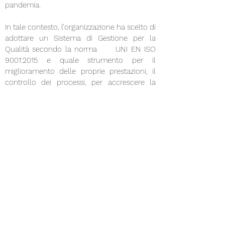
pandemia.
In tale contesto, l’organizzazione ha scelto di
adottare un Sistema di Gestione per la
Qualità secondo la norma UNI EN ISO
9001:2015 e quale strumento per il
miglioramento delle proprie prestazioni, il
controllo dei processi, per accrescere la
soddisfazione del cliente ed assicurare la
conformità ai requisiti richiesti.
Attilio Brivio
CEO Tecnometal
Trezzano Rosa - MI
20 NOVEMBRE 2022