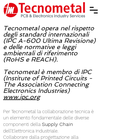
Tecnometal opera nel rispetto
degli standard internazionali
(IPC A-600 Ultima Revisione)
e delle normative e leggi
ambientali di riferimento
(RoHS e REACH).
Tecnometal è membro di IPC
(Institute of Printed Circuits -
The Association Connecting
Electronics Industries)
www.ipc.org
Per Tecnometal la collaborazione tecnica è
un elemento fondamentale delle diverse
Supply Chain
componenti della
dell’Elettronica Industriale.
Collaborare dalla progettazione alla