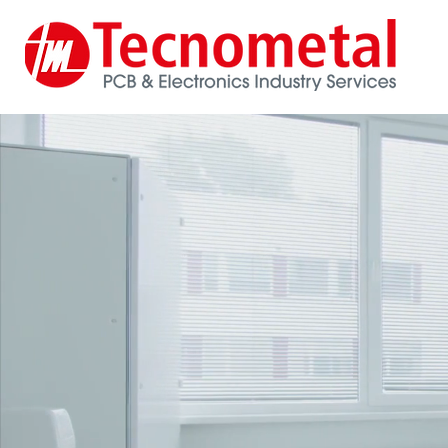
PCB & Electronic
No words, just quality!