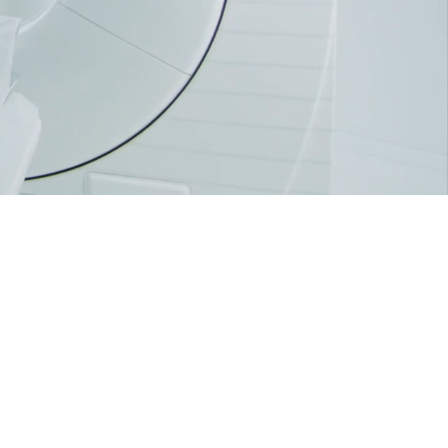
ù protagonista nella ricerca e
la vita dell'uomo di oggi e di
ore leading actor in research
of the life of man today and