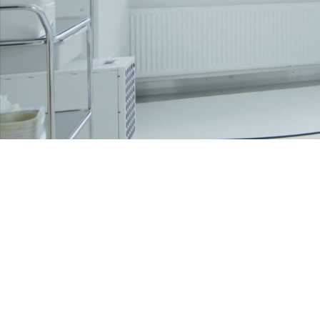
Produrre e fornire Qualità, S
nell'innovazione, nel rispett
quella delle generazioni futur
Produce and supply Quality, 
and innovation, for the res