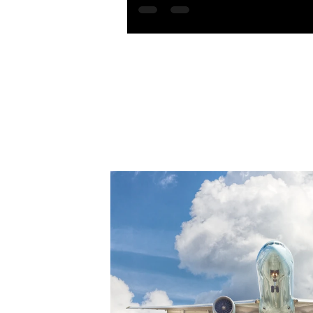
calore rappresenta una sfida criti
fase di design del PCB.