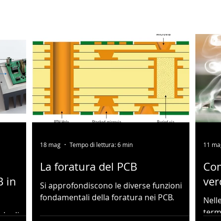
ARTICOLI DAL BLOG
18 mag
Tempo di lettura: 6 min
11 ma
La foratura del PCB
Com
 in
ver
Si approfondiscono le diverse funzioni
fondamentali della foratura nei PCB.
Nell
term
ulo di