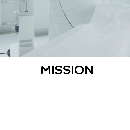
MISSION
ervizi, per un'elettronica affidabile e sempre pi
o dell'ambiente, per la pace e il miglioramento del
e
Services, for reliable Electronics and more and m
pect of the environment, peace and improvement 