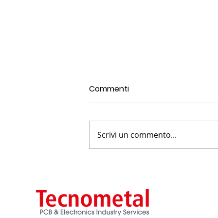
Commenti
Scrivi un commento...
7-Strategie di Thermal
Management per un PCB in
FR4