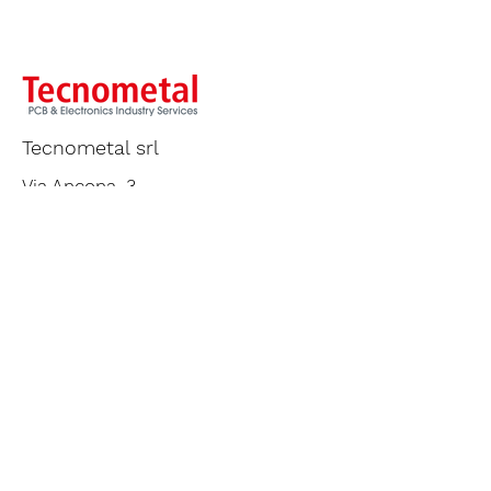
Tecnometal srl
Via Ancona, 3
20060 Trezzano Rosa - MI
ITALY
Tel
+39 02 90969935
Fax +39 02 90969854
tmgroup@tecnometal.net
P.IVA & C.F. / VAT nr. IT09828770157