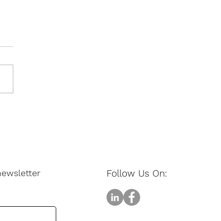
 trasformare il PCB
n vero dissipatore di
re
 newsletter
Follow Us On: