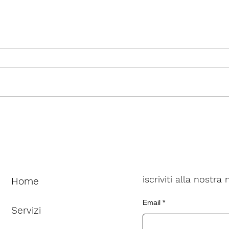
La foratura del PCB
Come
in u
calo
iscriviti alla nostra
Home
Email
Servizi