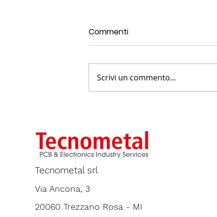
Commenti
Scrivi un commento...
7-Strategie di Thermal
Management per un PCB in
FR4
Tecnometal srl
Via Ancona, 3
20060 Trezzano Rosa - MI